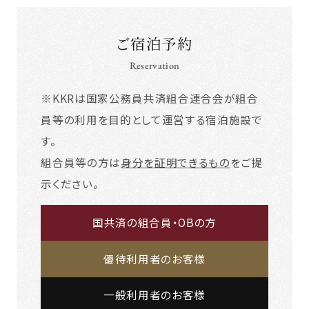
ご宿泊予約
Reservation
※KKRは国家公務員共済組合連合会が組合
員等の利用を目的として運営する宿泊施設で
す。
組合員等の方は
身分を証明できるもの
をご提
示ください。
国共済の組合員・OBの方
優待利用者のお客様
一般利用者のお客様