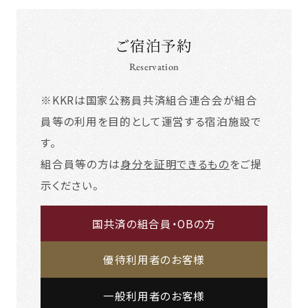
ご宿泊予約
Reservation
※KKRは国家公務員共済組合連合会が組合
員等の利用を目的として運営する宿泊施設で
す。
組合員等の方は
身分を証明できるもの
をご提
示ください。
国共済の組合員・OBの方
優待利用者のお客様
一般利用者のお客様