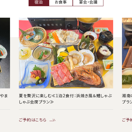
宿泊
お食事
宴会・会議
：やま
夏を贅沢に楽しむ≪1泊2食付：浜焼き風＆鱧しゃぶ
湘南
しゃぶ会席プラン≫
プラ
ご予約はこちら
ご予