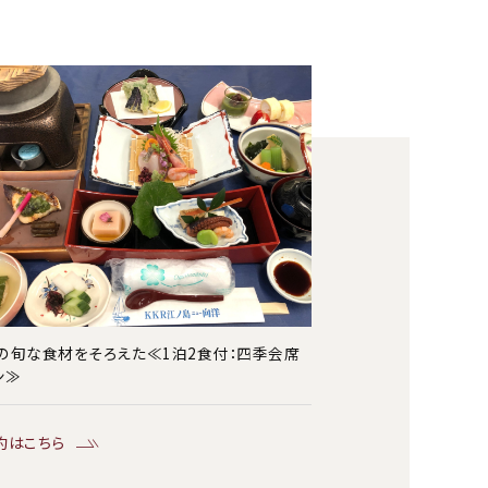
の旬な食材をそろえた≪1泊2食付：四季会席
ン≫
約はこちら