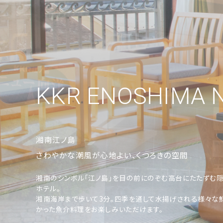
K
湘南江ノ島
K
さわやかな潮風が心地よい、くつろきの空間
湘南のシンボル「江ノ島」を目の前にのぞむ高台にたたずむ
R
ホテル。
湘南海岸まで歩いて3分。四季を通して水揚げされる様々な
かった魚介料理をお楽しみいただけます。