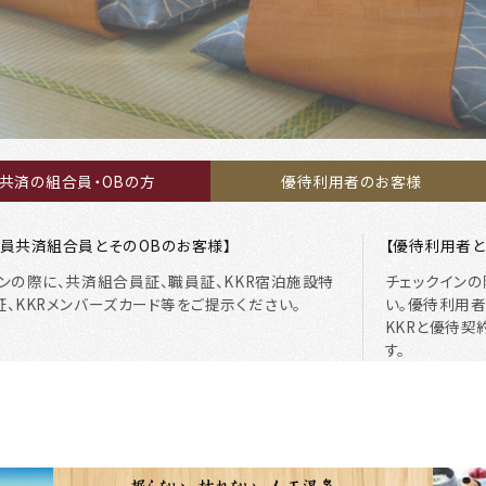
共済の組合員・OBの方
優待利用者のお客様
務員共済組合員とそのOBのお客様】
【優待利用者と
ンの際に、共済組合員証、職員証、KKR宿泊施設特
チェックインの
、KKRメンバーズカード等をご提示ください。
い。優待利用
KKRと優待
す。