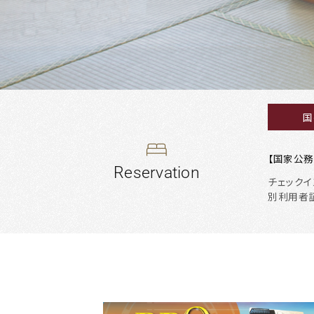
江
ノ
島
国
ニ
【国家公
ご
ュ
チェックイ
宿
別利用者証
泊
ー
予
約
向